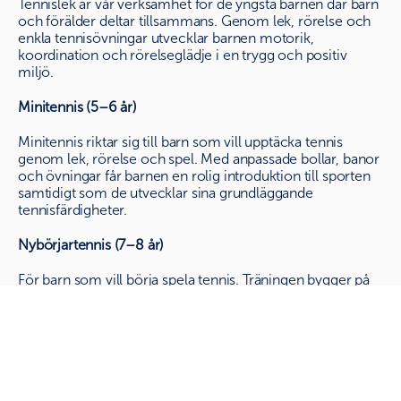
Tennislek är vår verksamhet för de yngsta barnen där barn
och förälder deltar tillsammans. Genom lek, rörelse och
enkla tennisövningar utvecklar barnen motorik,
koordination och rörelseglädje i en trygg och positiv
miljö.
Minitennis (5–6 år)
Minitennis riktar sig till barn som vill upptäcka tennis
genom lek, rörelse och spel. Med anpassade bollar, banor
och övningar får barnen en rolig introduktion till sporten
samtidigt som de utvecklar sina grundläggande
tennisfärdigheter.
Nybörjartennis (7–8 år)
För barn som vill börja spela tennis. Träningen bygger på
spel, rörelse och anpassade övningar där barnen utvecklar
tennisfärdigheter, koordination och spelförståelse.
Select Language
Swedish
Nybörjartennis (9–10 år)
För barn som är nya i sporten och vill lära sig tennis från
grunden. Fokus ligger på spelglädje, rörelse, teknik och att