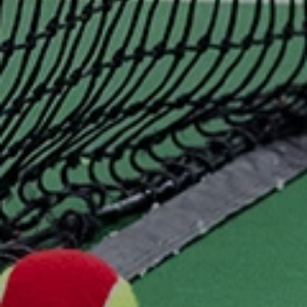
Övriga Aktiviteter
Vanliga Frågor
ELIT
Om Verksamheten
Filosofi
Tränarteam
Program
Vanliga Frågor
Föräldrautbildning
TÄVLING
Ullevi Tennis Open (Tennis Europe)
Ullevi Tennis Open (ITF)
RM
4 The Players
Singelserien
Seriespel
KONTAKT
Kontaktinformation
Kontakt & Ansvar