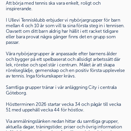
Att börja med tennis ska vara enkelt, roligt och
inspirerande.
I Ullevi Tennisklubb erbjuder vi nybörjargrupper för barn
mellan 4 och 10 år som vill ta sina första steg in i tennisen.
Oavsett om ditt barn aldrig har hållit i ett racket tidigare
eller bara provat några gånger finns det en grupp som
passar.
Våra nybörjargrupper är anpassade efter barnens ålder
och bygger på ett spelbaserat och allsidigt arbetssätt där
lek, rörelse och spel står i centrum. Målet är att skapa
rörelseglädje, gemenskap och en positiv första upplevelse
av tennis. Inga förkunskaper krävs.
Samtliga grupper tränar i vår anläggning City i centrala
Göteborg.
Höstterminen 2026 startar vecka 34 och pågår till vecka
51 med uppehåll vecka 44 för höstlov.
Via anmälningslänken nedan hittar du samtliga grupper,
aktuella dagar, träningstider, priser och övrig information