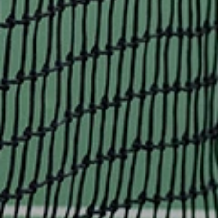
Om Verksamheten
Nybörjarkurser
Ullevi Tennisskola
Aktivitetskalender
Privatlektioner
Börja Tävla
Anmälan / Players Card
Vanliga Frågor
Ta Kontakt
Föräldrautbildning
BREDD & MOTION
Om Verksamheten
Våra Spelnivåer
Tennispasset
Kurser
Privatlektioner
Privatlektioner fys
60+
Damsektionen