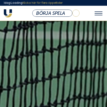
Idag:
Loading
Klicka här för flera öppettider
BÖRJA SPELA
KLUBBEN
Om Ullevi Tennis
Öppettider & Priser
Vi som Jobbar Här
Styrelse
Medlemsskap
Abonnemang
Lokaler & Anläggning
Café
Shop
Policy & Dokument
Företag / Friskvård
Sponsoring & Samarbete
BARN & UNGDOM