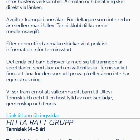
inför höstens verksamhet. Anmälan och betalning sker
direkt via länken.
Avgifter framgår i anmälan. För deltagare som inte redan
är medlemmar i Ullevi Tennisklubb tillkommer
medlemsavgift.
Efter genomförd anmälan skickar vi ut praktisk
information inför terminsstart.
Det enda ditt barn behöver ta med sig till träningen är
sportkläder, sportskor och en vattenflaska. Tennisracket
finns att låna för den som vill prova på eller ännu inte har
egen utrustning.
Vi ser fram emot att välkomna ditt barn till Ullevi
Tennisklubb och till en höst fylld av rörelseglädje,
gemenskap och tennis.
Länk till anmälningssidan
HITTA RÄTT GRUPP
Tennislek (4–5 år)