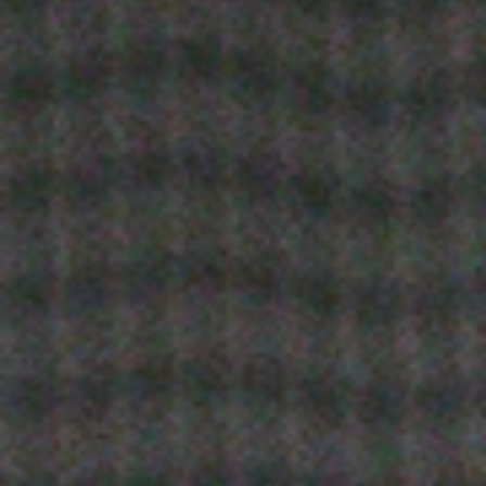
Övriga Aktiviteter
Vanliga Frågor
ELIT
Om Verksamheten
Filosofi
Tränarteam
Program
Vanliga Frågor
Föräldrautbildning
TÄVLING
Ullevi Tennis Open (Tennis Europe)
Ullevi Tennis Open (ITF)
RM
4 The Players
Singelserien
Seriespel
KONTAKT
Kontaktinformation
Kontakt & Ansvar