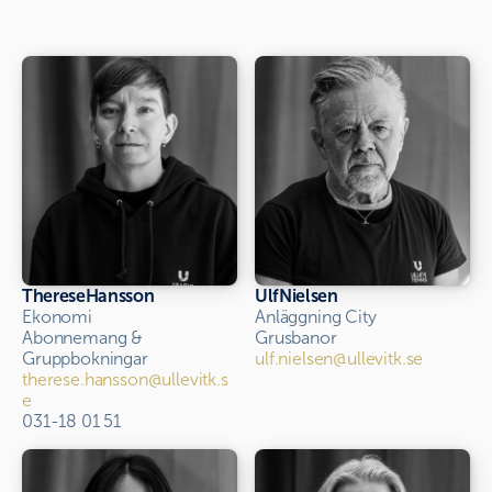
Therese
Hansson
Ulf
Nielsen
Ekonomi
Anläggning City
Abonnemang & 
Grusbanor
Gruppbokningar
ulf.nielsen@ullevitk.se
therese.hansson@ullevitk.s
e
031-18 01 51