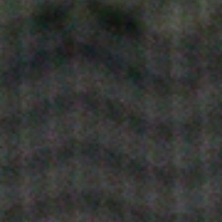
Om Verksamheten
Nybörjarkurser
Ullevi Tennisskola
Aktivitetskalender
Privatlektioner
Börja Tävla
Anmälan / Players Card
Vanliga Frågor
Ta Kontakt
Föräldrautbildning
BREDD & MOTION
Om Verksamheten
Våra Spelnivåer
Tennispasset
Kurser
Privatlektioner
Privatlektioner fys
60+
Damsektionen