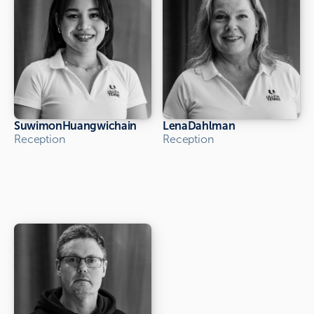
Suwimon
Huangwichain
Lena
Dahlman
Reception
Reception