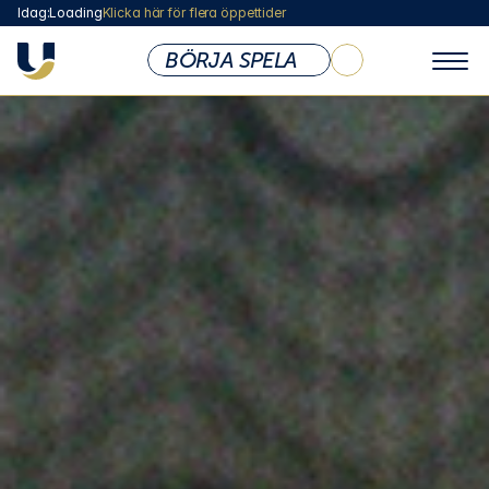
Idag:
Loading
Klicka här för flera öppettider
BÖRJA SPELA
KLUBBEN
Om Ullevi Tennis
Öppettider & Priser
Vi som Jobbar Här
Styrelse
Medlemsskap
Abonnemang
Lokaler & Anläggning
Café
Shop
Policy & Dokument
Företag / Friskvård
Sponsoring & Samarbete
BARN & UNGDOM