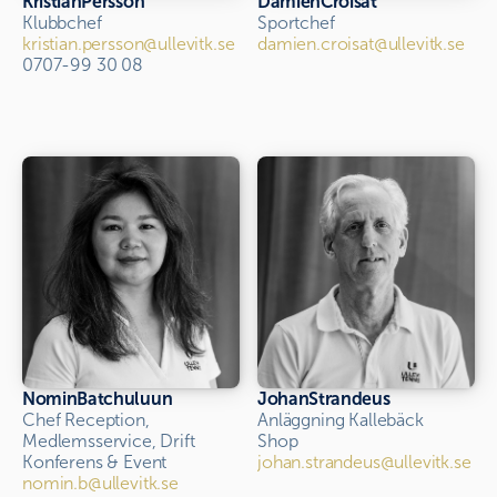
Kristian
Persson
Damien
Croisat
Klubbchef
Sportchef
kristian.persson@ullevitk.se
damien.croisat@ullevitk.se
0707-99 30 08
Nomin
Batchuluun
Johan
Strandeus
Chef Reception, 
Anläggning Kallebäck
Medlemsservice, Drift
Shop
Konferens & Event
johan.strandeus@ullevitk.se
nomin.b@ullevitk.se