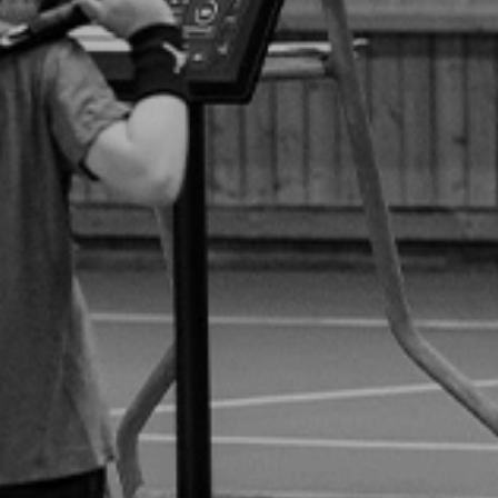
Övriga Aktiviteter
Vanliga Frågor
ELIT
Om Verksamheten
Filosofi
Tränarteam
Program
Vanliga Frågor
Föräldrautbildning
TÄVLING
Ullevi Tennis Open (Tennis Europe)
Ullevi Tennis Open (ITF)
RM
4 The Players
Singelserien
Seriespel
KONTAKT
Kontaktinformation
Kontakt & Ansvar