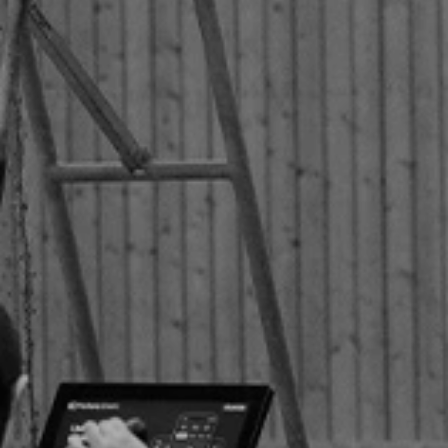
Om Verksamheten
Nybörjarkurser
Ullevi Tennisskola
Aktivitetskalender
Privatlektioner
Börja Tävla
Anmälan / Players Card
Vanliga Frågor
Ta Kontakt
Föräldrautbildning
BREDD & MOTION
Om Verksamheten
Våra Spelnivåer
Tennispasset
Kurser
Privatlektioner
Privatlektioner fys
60+
Damsektionen