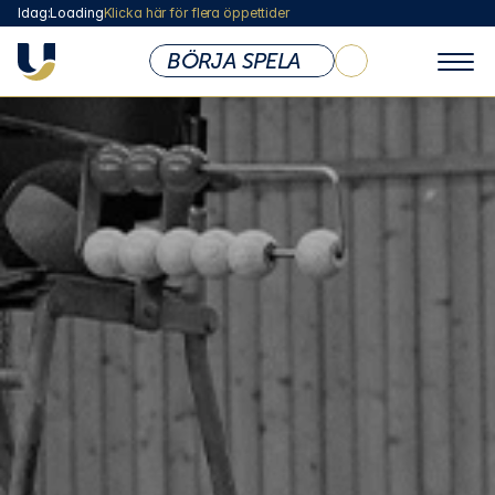
Idag:
Loading
Klicka här för flera öppettider
BÖRJA SPELA
KLUBBEN
Om Ullevi Tennis
Öppettider & Priser
Vi som Jobbar Här
Styrelse
Medlemsskap
Abonnemang
Lokaler & Anläggning
Café
Shop
Policy & Dokument
Företag / Friskvård
Sponsoring & Samarbete
BARN & UNGDOM