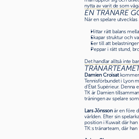
nytta av varit de som våg
EN TRÄNARE GÖ
När en spelare utvecklas 
Hittar rätt balans mell
Skapar struktur och va
Ser till att belastninge
Peppar i rätt stund, br
Det handlar alltså inte b
TRÄNARTEAMET 
Damien Croisat
kommer f
Tennisförbundet i Lyon m
d’État Supérieur. Denna e
TK är Damien tillsammans
träningen av spelare s
Lars Jönsson
är en före 
världen. Efter sin spelar
position i Kuwait där han
TK:s tränarteam, där han