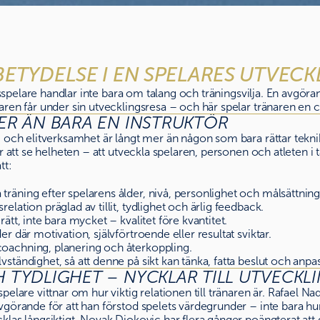
ETYDELSE I EN SPELARES UTVECK
nisspelare handlar inte bara om talang och träningsvilja. En avgöra
ren får under sin utvecklingsresa – och här spelar tränaren en ce
ER ÄN BARA EN INSTRUKTÖR
 och elitverksamhet är långt mer än någon som bara rättar teknik
r att se helheten – att utveckla spelaren, personen och atleten i t
tt:
träning efter spelarens ålder, nivå, personlighet och målsättning
relation präglad av tillit, tydlighet och ärlig feedback.
rätt, inte bara mycket – kvalitet före kvantitet.
der där motivation, självförtroende eller resultat sviktar.
coachning, planering och återkoppling.
vständighet, så att denne på sikt kan tänka, fatta beslut och anpas
 TYDLIGHET – NYCKLAR TILL UTVECKL
elare vittnar om hur viktig relationen till tränaren är. Rafael Nada
vgörande för att han förstod spelets värdegrunder – inte bara hu
las långsiktigt. Novak Djokovic har flera gånger poängterat att d