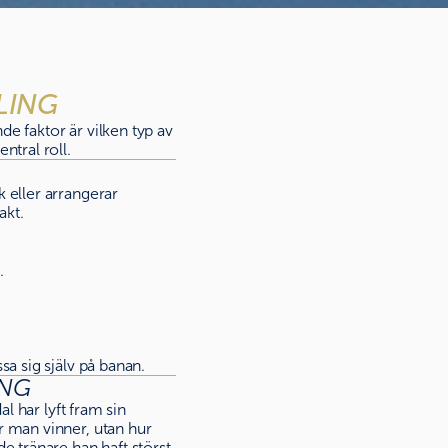
LING
nde faktor är vilken typ av
ntral roll.
 eller arrangerar
akt.
.
sa sig själv på banan.
ING
l har lyft fram sin
r man vinner, utan hur
e tränare han haft störst