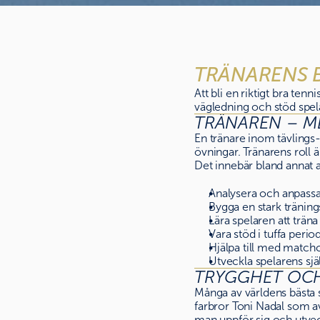
TRÄNARENS B
Att bli en riktigt bra ten
vägledning och stöd spela
TRÄNAREN – M
En tränare inom tävlings-
övningar. Tränarens roll ä
Det innebär bland annat a
Analysera och anpassa 
Bygga en stark tränings
Lära spelaren att träna 
Vara stöd i tuffa perio
Hjälpa till med match
Utveckla spelarens själ
TRYGGHET OCH
Många av världens bästa sp
farbror Toni Nadal som a
man uppför sig och utveck