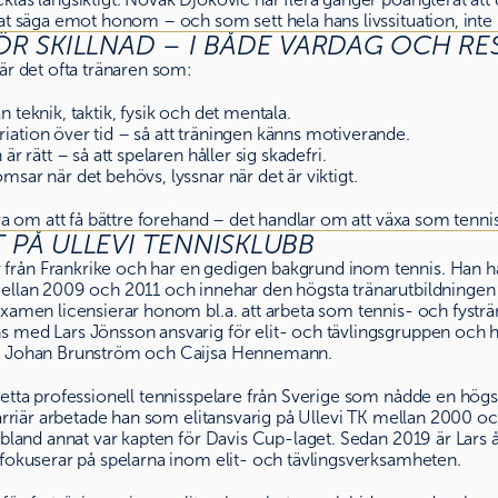
at säga emot honom – och som sett hela hans livssituation, inte 
R SKILLNAD – I BÅDE VARDAG OCH RE
är det ofta tränaren som:
an teknik, taktik, fysik och det mentala.
riation över tid – så att träningen känns motiverande.
n är rätt – så att spelaren håller sig skadefri.
omsar när det behövs, lyssnar när det är viktigt.
ara om att få bättre forehand – det handlar om att växa som tenn
PÅ ULLEVI TENNISKLUBB
rån Frankrike och har en gedigen bakgrund inom tennis. Han har
ellan 2009 och 2011 och innehar den högsta tränarutbildningen 
xamen licensierar honom bl.a. att arbeta som tennis- och fysträna
 med Lars Jönsson ansvarig för elit- och tävlingsgruppen och har
om Johan Brunström och Caijsa Hennemann.
detta professionell tennisspelare från Sverige som nådde en högs
karriär arbetade han som elitansvarig på Ullevi TK mellan 2000 
 bland annat var kapten för Davis Cup-laget. Sedan 2019 är Lars å
 fokuserar på spelarna inom elit- och tävlingsverksamheten.