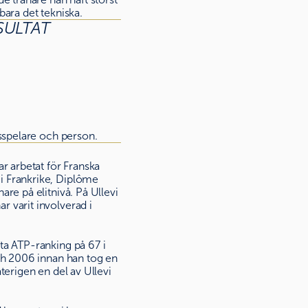
bara det tekniska.
SULTAT
isspelare och person.
 arbetat för Franska
i Frankrike, Diplôme
re på elitnivå. På Ullevi
 varit involverad i
ta ATP-ranking på 67 i
och 2006 innan han tog en
terigen en del av Ullevi