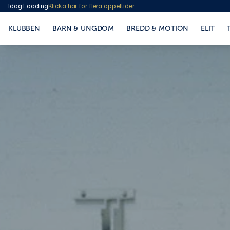
Idag:
Loading
Klicka här för flera öppettider
KLUBBEN
BARN & UNGDOM
BREDD & MOTION
ELIT