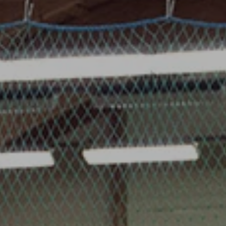
Om Verksamheten
Nybörjarkurser
Ullevi Tennisskola
Aktivitetskalender
Privatlektioner
Börja Tävla
Anmälan / Players Card
Vanliga Frågor
Ta Kontakt
Föräldrautbildning
BREDD & MOTION
Om Verksamheten
Våra Spelnivåer
Tennispasset
Kurser
Privatlektioner
Privatlektioner fys
60+
Damsektionen