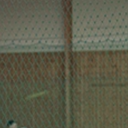
Övriga Aktiviteter
Vanliga Frågor
ELIT
Om Verksamheten
Filosofi
Tränarteam
Program
Vanliga Frågor
Föräldrautbildning
TÄVLING
Ullevi Tennis Open (Tennis Europe)
Ullevi Tennis Open (ITF)
RM
4 The Players
Singelserien
Seriespel
KONTAKT
Kontaktinformation
Kontakt & Ansvar