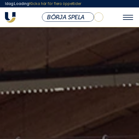
Idag:
Loading
Klicka här för flera öppettider
BÖRJA SPELA
KLUBBEN
Om Ullevi Tennis
Öppettider & Priser
Vi som Jobbar Här
Styrelse
Medlemsskap
Abonnemang
Lokaler & Anläggning
Café
Shop
Policy & Dokument
Företag / Friskvård
Sponsoring & Samarbete
BARN & UNGDOM