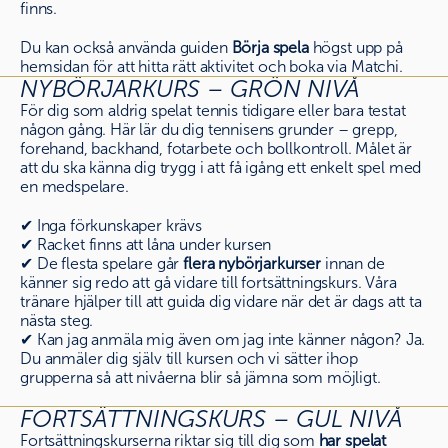
finns.
Du kan också använda guiden
Börja spela
högst upp på
hemsidan för att hitta rätt aktivitet och boka via Matchi.
NYBÖRJARKURS – GRÖN NIVÅ
För dig som aldrig spelat tennis tidigare eller bara testat
någon gång. Här lär du dig tennisens grunder – grepp,
forehand, backhand, fotarbete och bollkontroll. Målet är
att du ska känna dig trygg i att få igång ett enkelt spel med
en medspelare.
✔ Inga förkunskaper krävs
✔ Racket finns att låna under kursen
✔ De flesta spelare går
flera nybörjarkurser
innan de
känner sig redo att gå vidare till fortsättningskurs. Våra
tränare hjälper till att guida dig vidare när det är dags att ta
nästa steg.
✔ Kan jag anmäla mig även om jag inte känner någon? Ja.
Du anmäler dig själv till kursen och vi sätter ihop
grupperna så att nivåerna blir så jämna som möjligt.
FORTSÄTTNINGSKURS – GUL NIVÅ
Fortsättningskurserna riktar sig till dig som
har spelat