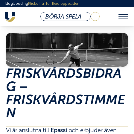
Idag:
Loading
Klicka här för flera öppettider
BÖRJA SPELA
KLUBBEN
Om Ullevi Tennis
Öppettider & Priser
Vi som Jobbar Här
Styrelse
FRISKVÅRDSBIDRA
Medlemsskap
Abonnemang
G – 
Lokaler & Anläggning
Café
FRISKVÅRDSTIMME
Shop
N
Policy & Dokument
Företag / Friskvård
Sponsoring & Samarbete
Vi är anslutna till 
Epassi
 och erbjuder även 
BARN & UNGDOM