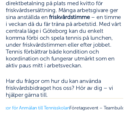
Om Verksamheten
direktbetalning på plats med kvitto för 
Nybörjarkurser
friskvårdsersättning. Många arbetsgivare ger 
Ullevi Tennisskola
sina anställda en 
friskvårdstimme
 – en timme 
Aktivitetskalender
i veckan då du får träna på arbetstid. Med vårt 
Privatlektioner
centrala läge i Göteborg kan du enkelt 
Börja Tävla
komma förbi och spela tennis på lunchen, 
Anmälan / Players Card
under friskvårdstimmen eller efter jobbet. 
Vanliga Frågor
Tennis förbättrar både kondition och 
Ta Kontakt
koordination och fungerar utmärkt som en 
Föräldrautbildning
aktiv paus mitt i arbetsveckan.
BREDD & MOTION
Om Verksamheten
Har du frågor om hur du kan använda 
Våra Spelnivåer
friskvårdsbidraget hos oss? Hör av dig – vi 
Tennispasset
hjälper gärna till.
Kurser
Privatlektioner
illkor för Anmälan till Tennisskolan
Företagsevent – Teambuilding
Privatlektioner fys
60+
Damsektionen