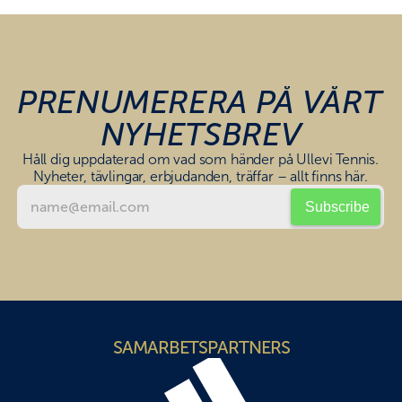
Övriga Aktiviteter
Vanliga Frågor
ELIT
Om Verksamheten
Filosofi
PRENUMERERA PÅ VÅRT 
Tränarteam
Program
NYHETSBREV
Vanliga Frågor
Håll dig uppdaterad om vad som händer på Ullevi Tennis.
Föräldrautbildning
Nyheter, tävlingar, erbjudanden, träffar – allt finns här.
TÄVLING
Ullevi Tennis Open (Tennis Europe)
Ullevi Tennis Open (ITF)
RM
4 The Players
Singelserien
Seriespel
KONTAKT
Kontaktinformation
SAMARBETSPARTNERS
Kontakt & Ansvar